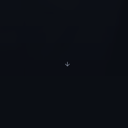
OVER ONS
Een verhaal van
muziek,